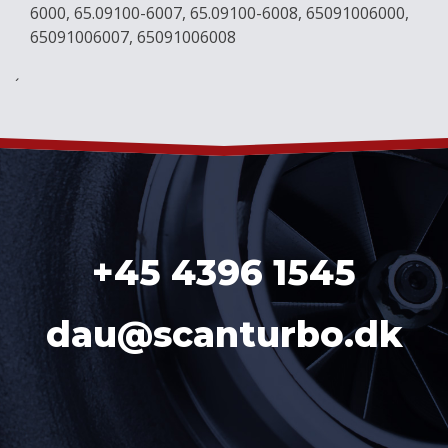
6000, 65.09100-6007, 65.09100-6008, 65091006000,
65091006007, 65091006008
´
+45 4396 1545
dau@scanturbo.dk