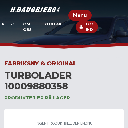
Skip
to
Menu
content
ERE
OM
KONTAKT
LOG
OSS
IND
FABRIKSNY & ORIGINAL
TURBOLADER
10009880358
PRODUKTET ER PÅ LAGER
INGEN PRODUKTBILLEDER ENDNU