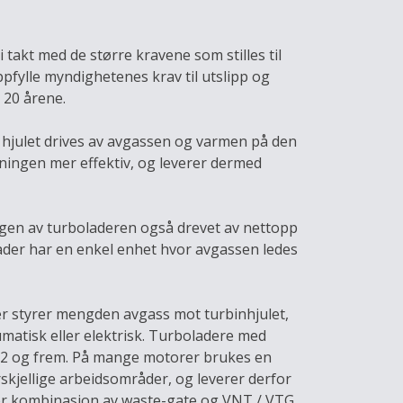
takt med de større kravene som stilles til
pfylle myndighetenes krav til utslipp og
 20 årene.
e hjulet drives av avgassen og varmen på den
ningen mer effektiv, og leverer dermed
lingen av turboladeren også drevet av nettopp
lader har en enkel enhet hvor avgassen ledes
er styrer mengden avgass mot turbinhjulet,
atisk eller elektrisk. Turboladere med
022 og frem. På mange motorer brukes en
orskjellige arbeidsområder, og leverer derfor
er kombinasjon av waste-gate og VNT / VTG.