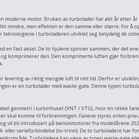
 moderne motor. Bruken av turbolader har økt år etter år i 
itt mindre, men effekten er den samme eller større. For å op
r teknologiene i turboladeren utviklet seg betydelig de siste
ed en fast aksel. De to hjulene spinner sammen, der det en
uft og komprimerer den. Den komprimerte luften gjør forbren
k.
 levering av riktig mengde luft til rett tid. Derfor er utvik
klingen er en turbolader med waste-gate. Denne typen turbo
bel geometri i turbinhuset (VNT / VTG), hvor en rekke fan
r skal komme til forbrenningen. Fanene styres enten pneum
 og vil bli introdusert på bensinmotorer fra modellårene 2
l- eller serieforbindelse (to-trinn). De to turboladere har f
beidsområde. Turboladere kan være av typen waste-gate ell