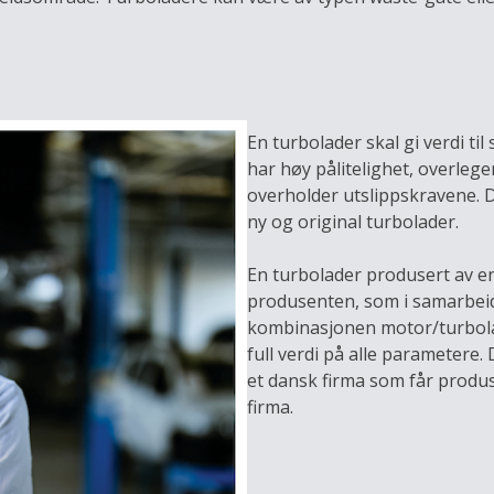
En turbolader skal gi verdi ti
har høy pålitelighet, overleg
overholder utslippskravene. 
ny og original turbolader.
En turbolader produsert av e
produsenten, som i samarbeid 
kombinasjonen motor/turbolad
full verdi på alle parametere
et dansk firma som får produs
firma.