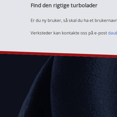
Find den rigtige turbolader
Er du ny bruker, så skal du ha et brukerna
Verksteder kan kontakte oss på e-post
dau