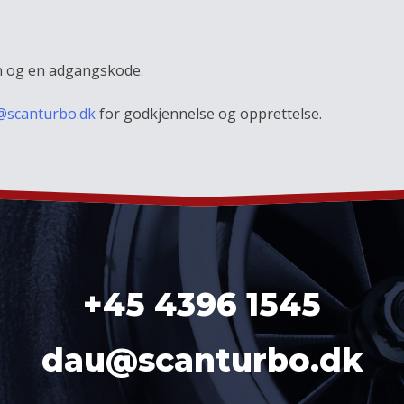
vn og en adgangskode.
@scanturbo.dk
for godkjennelse og opprettelse.
+45 4396 1545
dau@scanturbo.dk