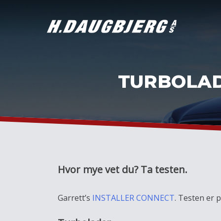
Skip
to
content
TURBOLAD
Hvor mye vet du? Ta testen.
Garrett’s
INSTALLER CONNECT
. Testen er 