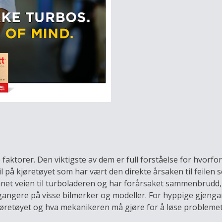
faktorer. Den viktigste av dem er full forståelse for hvorfo
l på kjøretøyet som har vært den direkte årsaken til feilen s
net veien til turboladeren og har forårsaket sammenbrudd, 
angere på visse bilmerker og modeller. For hyppige gjengang
jøretøyet og hva mekanikeren må gjøre for å løse problemet