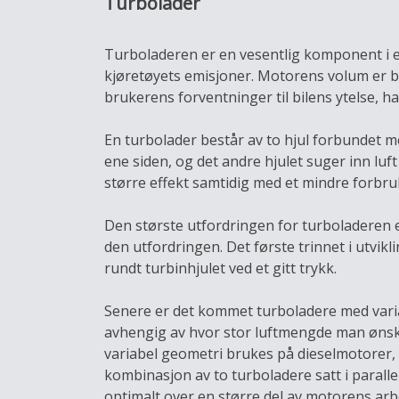
Turbolader
Turboladeren er en vesentlig komponent i en
kjøretøyets emisjoner. Motorens volum er bl
brukerens forventninger til bilens ytelse, ha
En turbolader består av to hjul forbundet m
ene siden, og det andre hjulet suger inn l
større effekt samtidig med et mindre forbru
Den største utfordringen for turboladeren er
den utfordringen. Det første trinnet i utvi
rundt turbinhjulet ved et gitt trykk.
Senere er det kommet turboladere med varia
avhengig av hvor stor luftmengde man ønske
variabel geometri brukes på dieselmotorer,
kombinasjon av to turboladere satt i parallel
optimalt over en større del av motorens ar