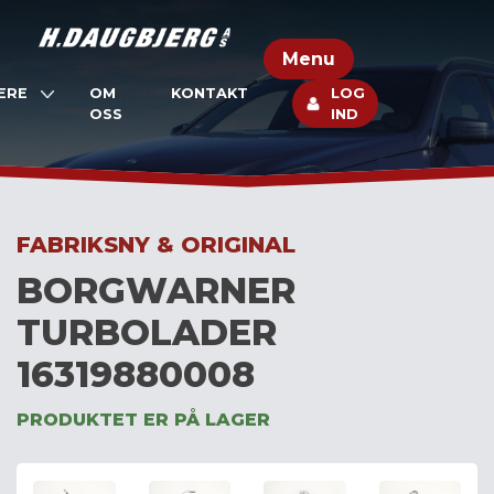
Skip
to
Menu
content
ERE
OM
KONTAKT
LOG
OSS
IND
FABRIKSNY & ORIGINAL
BORGWARNER
TURBOLADER
16319880008
PRODUKTET ER PÅ LAGER