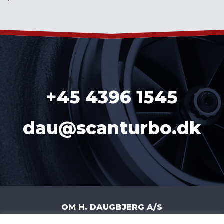
´
+45 4396 1545
dau@scanturbo.dk
OM H. DAUGBJERG A/S