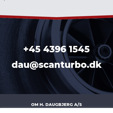
´
+45 4396 1545
dau@scanturbo.dk
OM H. DAUGBJERG A/S