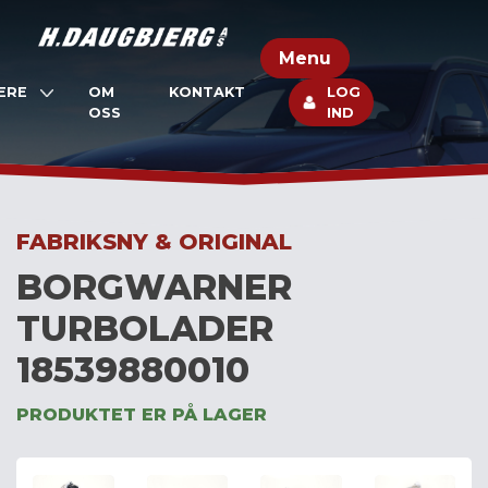
Skip
to
Menu
content
ERE
OM
KONTAKT
LOG
OSS
IND
FABRIKSNY & ORIGINAL
BORGWARNER
TURBOLADER
18539880010
PRODUKTET ER PÅ LAGER