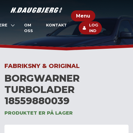
Skip
to
Menu
content
ERE
OM
KONTAKT
LOG
OSS
IND
FABRIKSNY & ORIGINAL
BORGWARNER
TURBOLADER
18559880039
PRODUKTET ER PÅ LAGER