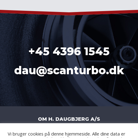
+45 4396 1545
dau@scanturbo.dk
OM H. DAUGBJERG A/S
Vi bruger cookies på denne hjemmeside. Alle dine data er
H. DAUGBJERG A/S
|
LITERBUEN 11J
|