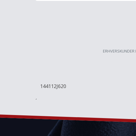
ERHVERSKUNDER 
144112J620
´