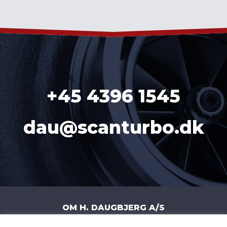
´
+45 4396 1545
dau@scanturbo.dk
OM H. DAUGBJERG A/S