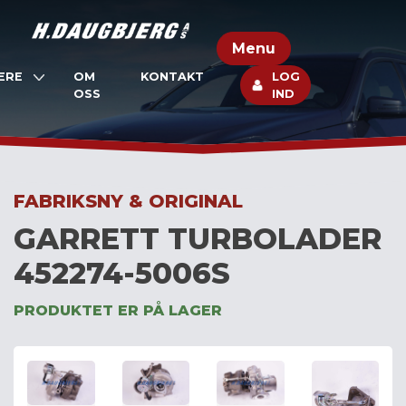
Skip
to
Menu
content
ERE
OM
KONTAKT
LOG
OSS
IND
FABRIKSNY & ORIGINAL
GARRETT TURBOLADER
452274-5006S
PRODUKTET ER PÅ LAGER