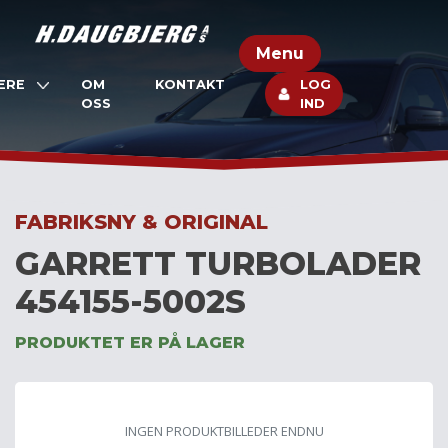
Skip
to
Menu
content
ERE
OM
KONTAKT
LOG
OSS
IND
FABRIKSNY & ORIGINAL
GARRETT TURBOLADER
454155-5002S
PRODUKTET ER PÅ LAGER
INGEN PRODUKTBILLEDER ENDNU