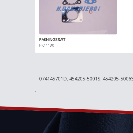
PAKNINGSSÆT
PK11130
074145701D, 454205-5001S, 454205-5006
´