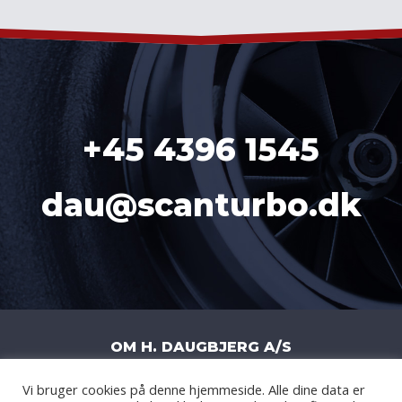
+45 4396 1545
dau@scanturbo.dk
OM H. DAUGBJERG A/S
Vi bruger cookies på denne hjemmeside. Alle dine data er
H. DAUGBJERG A/S
|
LITERBUEN 11J
|