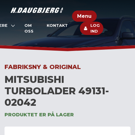
Skip
to
Menu
content
ERE
OM
KONTAKT
LOG
OSS
IND
FABRIKSNY & ORIGINAL
MITSUBISHI
TURBOLADER 49131-
02042
PRODUKTET ER PÅ LAGER