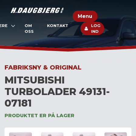
Skip
to
Menu
content
ERE
OM
KONTAKT
LOG
OSS
IND
FABRIKSNY & ORIGINAL
MITSUBISHI
TURBOLADER 49131-
07181
PRODUKTET ER PÅ LAGER