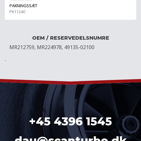
PAKNINGSSÆT
PK11240
OEM / RESERVEDELSNUMRE
MR212759, MR224978, 49135-02100
´
+45 4396 1545
dau@scanturbo.dk