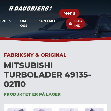
Skip
to
Menu
content
ERE
OM
KONTAKT
LOG
OSS
IND
FABRIKSNY & ORIGINAL
MITSUBISHI
TURBOLADER 49135-
02110
PRODUKTET ER PÅ LAGER