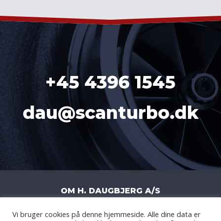
+45 4396 1545
dau@scanturbo.dk
OM H. DAUGBJERG A/S
Vi bruger cookies på denne hjemmeside. Alle dine data er
H. DAUGBJERG A/S
|
LITERBUEN 11J
|