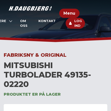
Skip
to
Menu
content
ERE
OM
KONTAKT
LOG
OSS
IND
FABRIKSNY & ORIGINAL
MITSUBISHI
TURBOLADER 49135-
02220
PRODUKTET ER PÅ LAGER