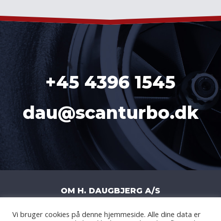
+45 4396 1545
dau@scanturbo.dk
OM H. DAUGBJERG A/S
Vi bruger cookies på denne hjemmeside. Alle dine data er
H. DAUGBJERG A/S
|
LITERBUEN 11J
|