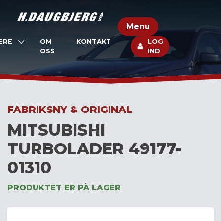
Skip
to
Menu
content
ERE
OM
KONTAKT
LOG
OSS
IND
FABRIKSNY & ORIGINAL
MITSUBISHI
TURBOLADER 49177-
01310
PRODUKTET ER PÅ LAGER