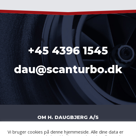
+45 4396 1545
dau@scanturbo.dk
OM H. DAUGBJERG A/S
Vi bruger cookies på denne hjemmeside. Alle dine data er
H. DAUGBJERG A/S
|
LITERBUEN 11J
|