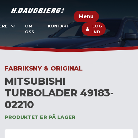
Skip
to
Menu
content
ERE
OM
KONTAKT
LOG
OSS
IND
FABRIKSNY & ORIGINAL
MITSUBISHI
TURBOLADER 49183-
02210
PRODUKTET ER PÅ LAGER