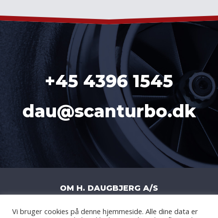
+45 4396 1545
dau@scanturbo.dk
OM H. DAUGBJERG A/S
Vi bruger cookies på denne hjemmeside. Alle dine data er
H. DAUGBJERG A/S
|
LITERBUEN 11J
|