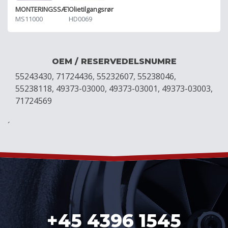
MONTERINGSSÆT
Olietilgangsrør
MS11000
HD0069
OEM / RESERVEDELSNUMRE
55243430, 71724436, 55232607, 55238046,
55238118, 49373-03000, 49373-03001, 49373-03003,
71724569
´
+45 4396 1545