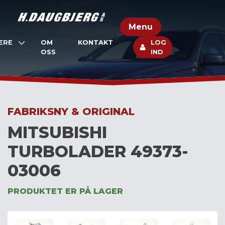
Skip
to
Menu
content
ERE
OM
KONTAKT
LOG
OSS
IND
FABRIKSNY & ORIGINAL
MITSUBISHI
TURBOLADER 49373-
03006
PRODUKTET ER PÅ LAGER