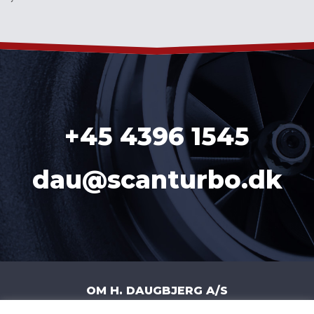
´
+45 4396 1545
dau@scanturbo.dk
OM H. DAUGBJERG A/S