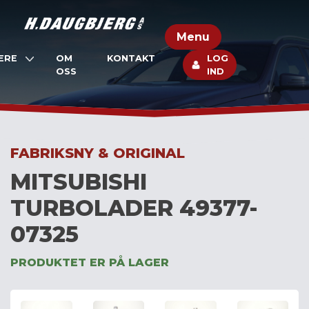
Skip
to
Menu
content
ERE
OM
KONTAKT
LOG
OSS
IND
FABRIKSNY & ORIGINAL
MITSUBISHI
TURBOLADER 49377-
07325
PRODUKTET ER PÅ LAGER