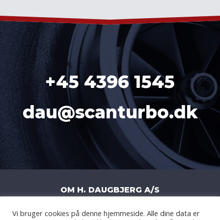
+45 4396 1545
dau@scanturbo.dk
OM H. DAUGBJERG A/S
Vi bruger cookies på denne hjemmeside. Alle dine data er
H. DAUGBJERG A/S
|
LITERBUEN 11J
|