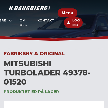
Skip
to
Menu
content
ERE
OM
KONTAKT
LOG
OSS
IND
FABRIKSNY & ORIGINAL
MITSUBISHI
TURBOLADER 49378-
01520
PRODUKTET ER PÅ LAGER