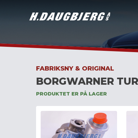
Skip
to
content
FABRIKSNY & ORIGINAL
BORGWARNER TUR
PRODUKTET ER PÅ LAGER