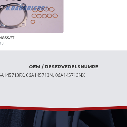
INGSSÆT
10
OEM / RESERVEDELSNUMRE
06A145713FX, 06A145713N, 06A145713NX