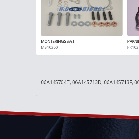
MONTERINGSSÆT
PAKN
MS10360
PK103
06A145704T, 06A145713D, 06A145713F, 
´