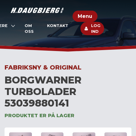
Skip
to
Menu
content
ERE
OM
KONTAKT
LOG
OSS
IND
FABRIKSNY & ORIGINAL
BORGWARNER
TURBOLADER
53039880141
PRODUKTET ER PÅ LAGER