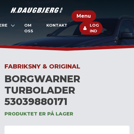
Skip
to
Menu
content
ERE
OM
KONTAKT
LOG
OSS
IND
FABRIKSNY & ORIGINAL
BORGWARNER
TURBOLADER
53039880171
PRODUKTET ER PÅ LAGER