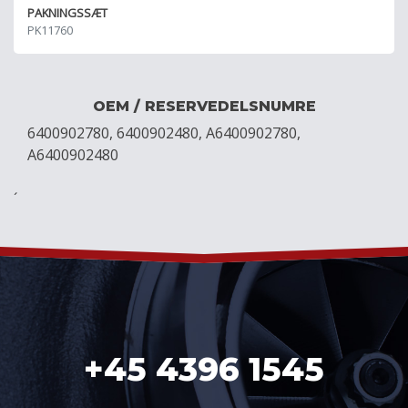
PAKNINGSSÆT
PK11760
OEM / RESERVEDELSNUMRE
6400902780, 6400902480, A6400902780,
A6400902480
´
+45 4396 1545