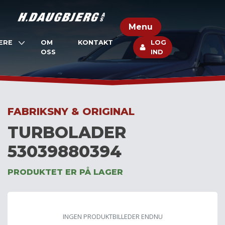
Skip
to
Menu
content
ERE
OM
KONTAKT
LOG
OSS
IND
FABRIKSNY & ORIGINAL
TURBOLADER
53039880394
PRODUKTET ER PÅ LAGER
INGEN PRODUKTBILLEDER ENDNU