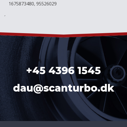
1675873480, 95526029
´
+45 4396 1545
dau@scanturbo.dk