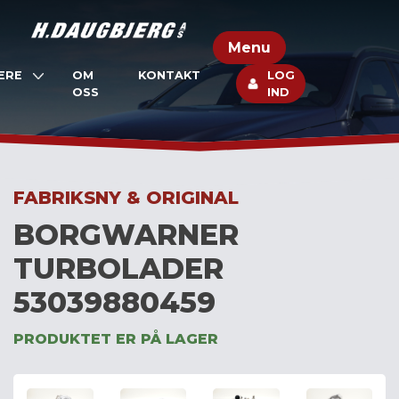
Skip
to
Menu
content
ERE
OM
KONTAKT
LOG
OSS
IND
FABRIKSNY & ORIGINAL
BORGWARNER
TURBOLADER
53039880459
PRODUKTET ER PÅ LAGER