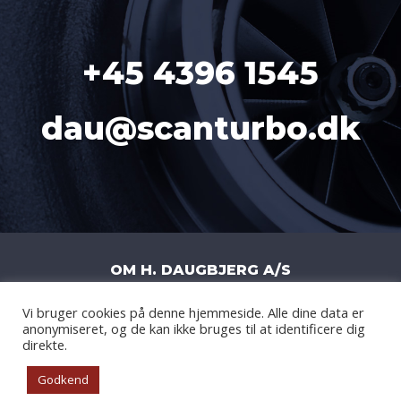
+45 4396 1545
dau@scanturbo.dk
OM H. DAUGBJERG A/S
Vi bruger cookies på denne hjemmeside. Alle dine data er
H. DAUGBJERG A/S
|
LITERBUEN 11J
|
anonymiseret, og de kan ikke bruges til at identificere dig
2740 SKOVLUNDE
|
DANMARK
|
CVR: DK
direkte.
14877908
Godkend