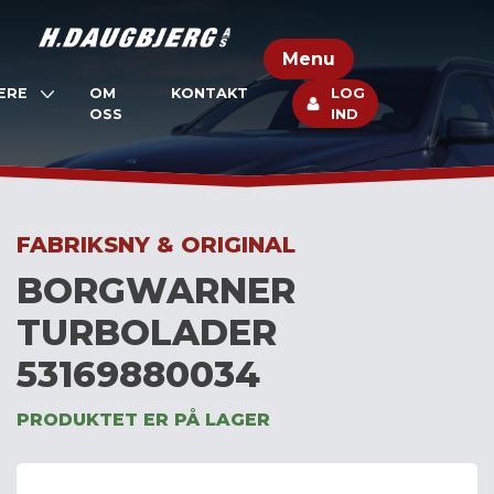
Skip
to
Menu
content
ERE
OM
KONTAKT
LOG
OSS
IND
FABRIKSNY & ORIGINAL
BORGWARNER
TURBOLADER
53169880034
PRODUKTET ER PÅ LAGER