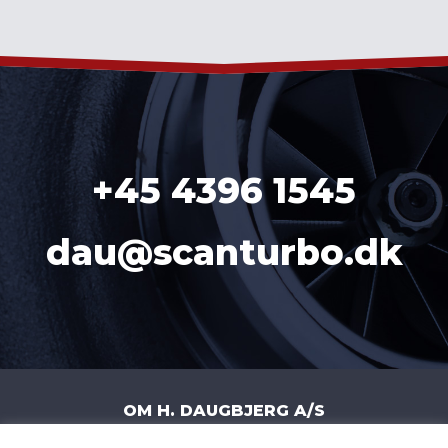
´
+45 4396 1545
dau@scanturbo.dk
OM H. DAUGBJERG A/S