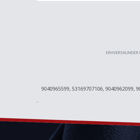
ERHVERSKUNDER 
9040965599, 53169707106, 9040962099, 
´