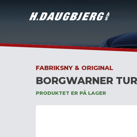
Skip
to
content
FABRIKSNY & ORIGINAL
BORGWARNER TUR
PRODUKTET ER PÅ LAGER