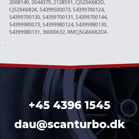
2008149, 2044379, 2128591, CJ5Z6K682D,
CJ5Z6K682K, 54399500073, 54399700124,
54399700130, 54399700131, 54399700144,
54399980073, 54399980124, 54399980130,
54399980131, 36000632, RMCJ5G6K682DA
´
+45 4396 1545
dau@scanturbo.dk