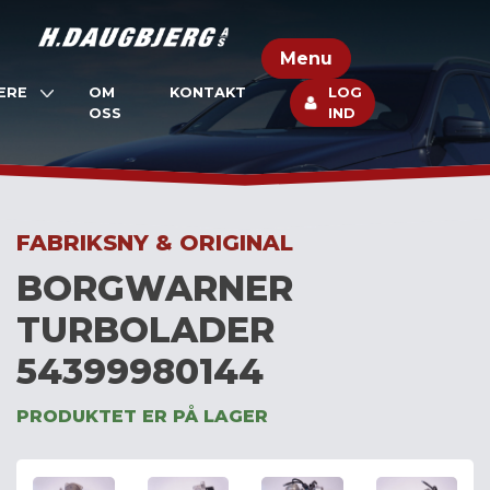
Skip
to
Menu
content
ERE
OM
KONTAKT
LOG
OSS
IND
FABRIKSNY & ORIGINAL
BORGWARNER
TURBOLADER
54399980144
PRODUKTET ER PÅ LAGER