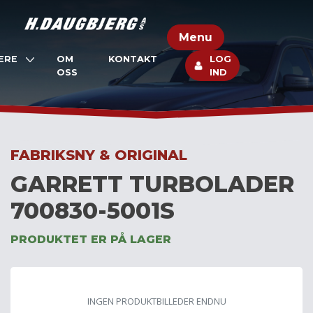
Skip
to
Menu
content
ERE
OM
KONTAKT
LOG
OSS
IND
FABRIKSNY & ORIGINAL
GARRETT TURBOLADER
700830-5001S
PRODUKTET ER PÅ LAGER
INGEN PRODUKTBILLEDER ENDNU