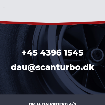
´
+45 4396 1545
dau@scanturbo.dk
OM H. DAUGBJERG A/S