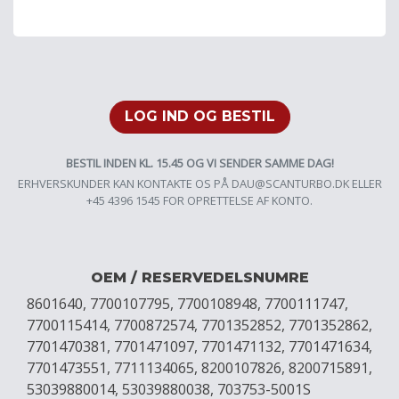
LOG IND OG BESTIL
BESTIL INDEN KL. 15.45 OG VI SENDER SAMME DAG!
ERHVERSKUNDER KAN KONTAKTE OS PÅ
DAU@SCANTURBO.DK
ELLER
+45 4396 1545 FOR OPRETTELSE AF KONTO.
OEM / RESERVEDELSNUMRE
8601640, 7700107795, 7700108948, 7700111747,
7700115414, 7700872574, 7701352852, 7701352862,
7701470381, 7701471097, 7701471132, 7701471634,
7701473551, 7711134065, 8200107826, 8200715891,
53039880014, 53039880038, 703753-5001S