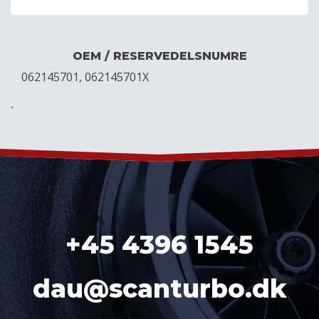
OEM / RESERVEDELSNUMRE
062145701, 062145701X
´
+45 4396 1545
dau@scanturbo.dk