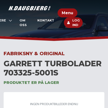
Skip
to
Menu
content
ERE
OM
KONTAKT
LOG
OSS
IND
FABRIKSNY & ORIGINAL
GARRETT TURBOLADER
703325-5001S
PRODUKTET ER PÅ LAGER
INGEN PRODUKTBILLEDER ENDNU