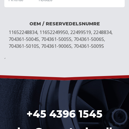
OEM / RESERVEDELSNUMRE
11652248834, 11652249950, 22499519, 2248834,
704361-5004S, 704361-5005S, 704361-5006S,
704361-5010S, 704361-9006S, 704361-5009S
´
+45 4396 1545