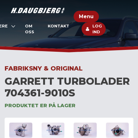
Skip
to
Menu
content
ERE
OM
KONTAKT
LOG
OSS
IND
FABRIKSNY & ORIGINAL
GARRETT TURBOLADER
704361-9010S
PRODUKTET ER PÅ LAGER