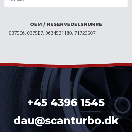
OEM / RESERVEDELSNUMRE
0375E6, 0375E7, 9634521180, 71723507
´
+45 4396 1545
dau@scanturbo.dk