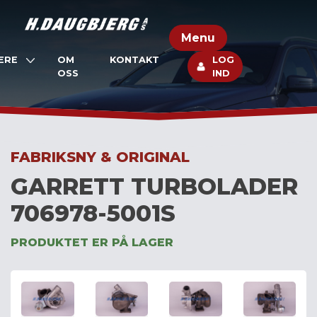
Skip
to
Menu
content
ERE
OM
KONTAKT
LOG
OSS
IND
FABRIKSNY & ORIGINAL
GARRETT TURBOLADER
706978-5001S
PRODUKTET ER PÅ LAGER