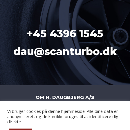
+45 4396 1545
dau@scanturbo.dk
OM H. DAUGBJERG A/S
Vi bruger cookies på denne hjemmeside. Alle dine data er
H. DAUGBJERG A/S
|
LITERBUEN 11J
|
anonymiseret, og de kan ikke bruges til at identificere dig
2740 SKOVLUNDE
|
DANMARK
|
CVR: DK
direkte.
14877908