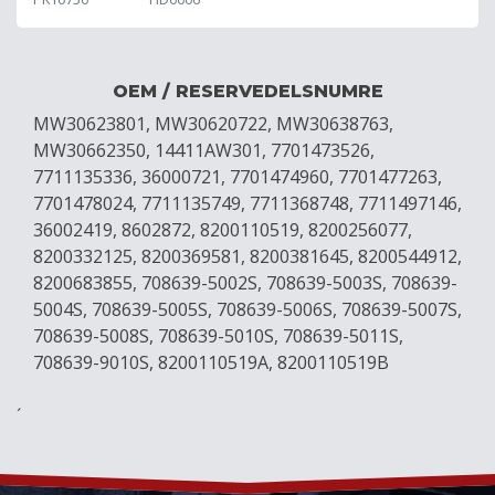
OEM / RESERVEDELSNUMRE
MW30623801, MW30620722, MW30638763,
MW30662350, 14411AW301, 7701473526,
7711135336, 36000721, 7701474960, 7701477263,
7701478024, 7711135749, 7711368748, 7711497146,
36002419, 8602872, 8200110519, 8200256077,
8200332125, 8200369581, 8200381645, 8200544912,
8200683855, 708639-5002S, 708639-5003S, 708639-
5004S, 708639-5005S, 708639-5006S, 708639-5007S,
708639-5008S, 708639-5010S, 708639-5011S,
708639-9010S, 8200110519A, 8200110519B
´