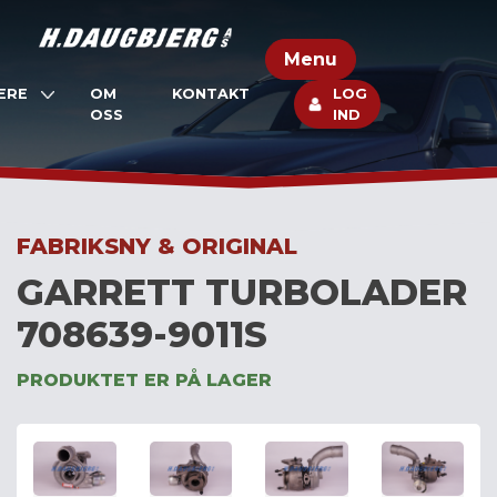
Skip
to
Menu
content
ERE
OM
KONTAKT
LOG
OSS
IND
FABRIKSNY & ORIGINAL
GARRETT TURBOLADER
708639-9011S
PRODUKTET ER PÅ LAGER