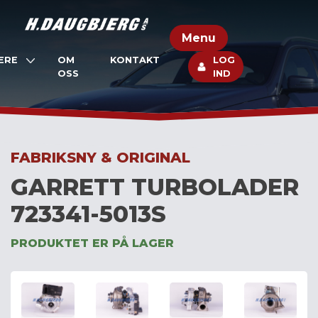
Skip
to
Menu
content
ERE
OM
KONTAKT
LOG
OSS
IND
FABRIKSNY & ORIGINAL
GARRETT TURBOLADER
723341-5013S
PRODUKTET ER PÅ LAGER