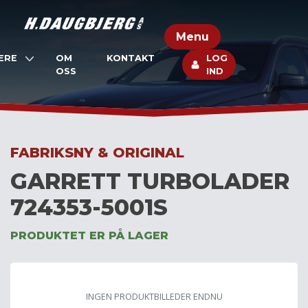
Skip
to
Menu
content
ERE
OM
KONTAKT
LOG
OSS
IND
FABRIKSNY & ORIGINAL
GARRETT TURBOLADER
724353-5001S
PRODUKTET ER PÅ LAGER
INGEN PRODUKTBILLEDER ENDNU