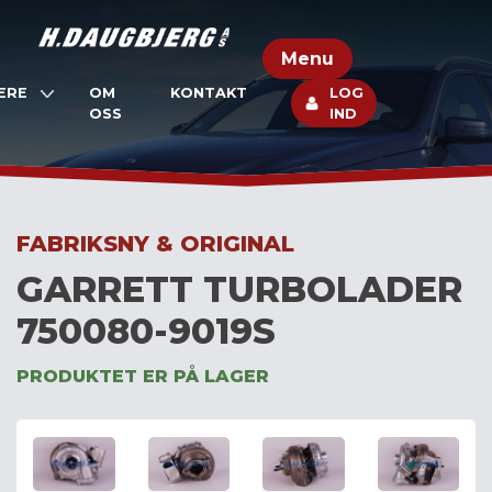
Skip
to
Menu
content
ERE
OM
KONTAKT
LOG
OSS
IND
FABRIKSNY & ORIGINAL
GARRETT TURBOLADER
750080-9019S
PRODUKTET ER PÅ LAGER