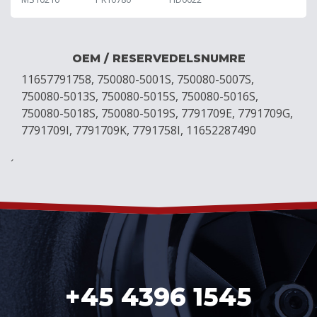
OEM / RESERVEDELSNUMRE
11657791758, 750080-5001S, 750080-5007S,
750080-5013S, 750080-5015S, 750080-5016S,
750080-5018S, 750080-5019S, 7791709E, 7791709G,
7791709I, 7791709K, 7791758I, 11652287490
´
+45 4396 1545