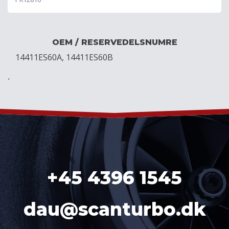
OEM / RESERVEDELSNUMRE
14411ES60A, 14411ES60B
´
+45 4396 1545
dau@scanturbo.dk