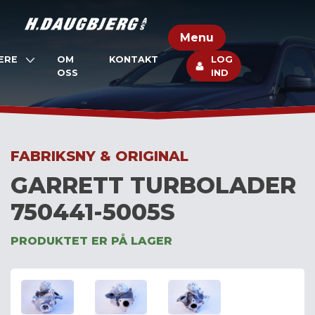
Skip
to
Menu
content
ERE
OM
KONTAKT
LOG
OSS
IND
FABRIKSNY & ORIGINAL
GARRETT TURBOLADER
750441-5005S
PRODUKTET ER PÅ LAGER