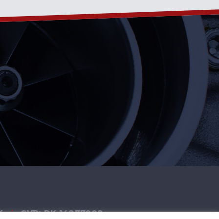
K
|
CVR: DK 14877908