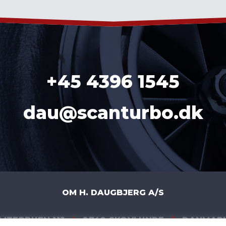
+45 4396 1545
dau@scanturbo.dk
OM H. DAUGBJERG A/S
LITERBUEN 11J
|
2740 SKOVLUNDE
|
DANMAR