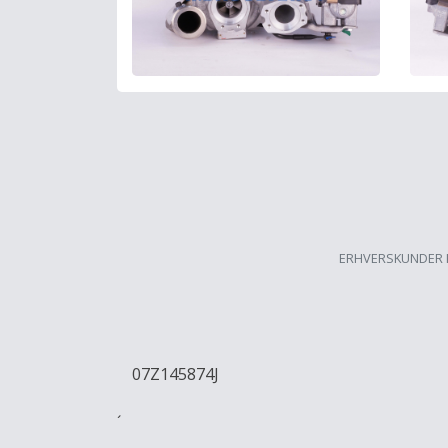
ERHVERSKUNDER 
07Z145874J
´