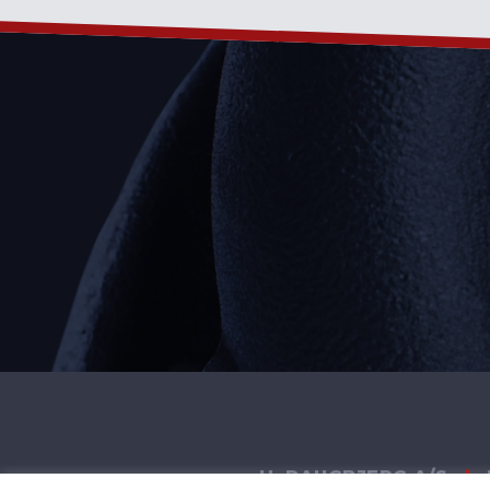
H. DAUGBJERG A/S
|