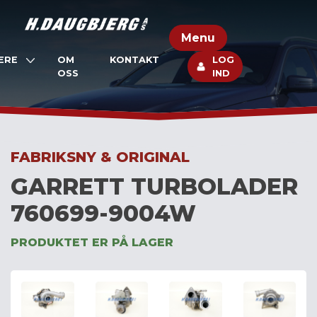
Skip
to
Menu
content
ERE
OM
KONTAKT
LOG
OSS
IND
FABRIKSNY & ORIGINAL
GARRETT TURBOLADER
760699-9004W
PRODUKTET ER PÅ LAGER