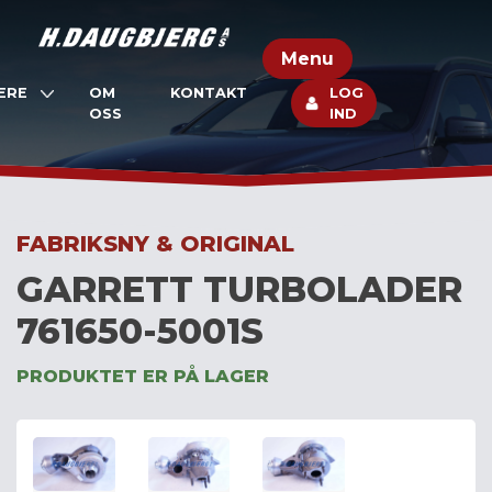
Skip
to
Menu
content
ERE
OM
KONTAKT
LOG
OSS
IND
FABRIKSNY & ORIGINAL
GARRETT TURBOLADER
761650-5001S
PRODUKTET ER PÅ LAGER