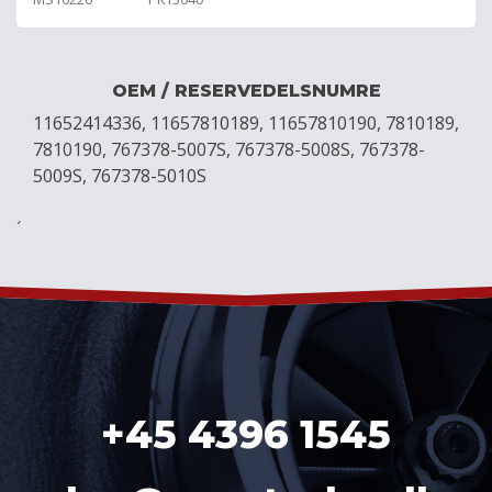
OEM / RESERVEDELSNUMRE
11652414336, 11657810189, 11657810190, 7810189,
7810190, 767378-5007S, 767378-5008S, 767378-
5009S, 767378-5010S
´
+45 4396 1545