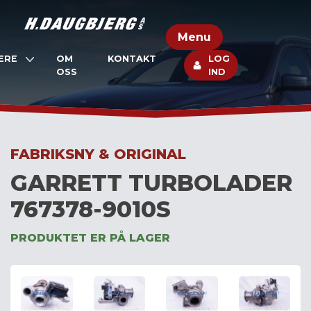
Skip
to
Menu
content
ERE
OM
KONTAKT
LOG
OSS
IND
FABRIKSNY & ORIGINAL
GARRETT TURBOLADER
767378-9010S
PRODUKTET ER PÅ LAGER