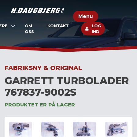
Skip
to
Menu
content
ERE
OM
KONTAKT
LOG
OSS
IND
FABRIKSNY & ORIGINAL
GARRETT TURBOLADER
767837-9002S
PRODUKTET ER PÅ LAGER