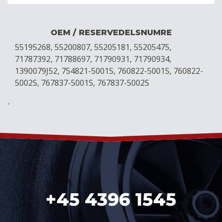
OEM / RESERVEDELSNUMRE
55195268, 55200807, 55205181, 55205475,
71787392, 71788697, 71790931, 71790934,
1390079J52, 754821-5001S, 760822-5001S, 760822-
5002S, 767837-5001S, 767837-5002S
´
+45 4396 1545