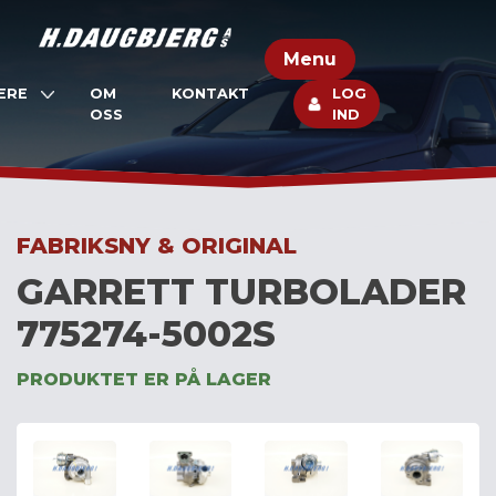
Skip
to
Menu
content
ERE
OM
KONTAKT
LOG
OSS
IND
FABRIKSNY & ORIGINAL
GARRETT TURBOLADER
775274-5002S
PRODUKTET ER PÅ LAGER