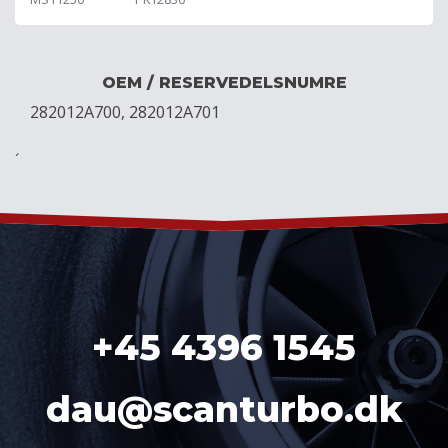
OEM / RESERVEDELSNUMRE
282012A700, 282012A701
´
+45 4396 1545
dau@scanturbo.dk