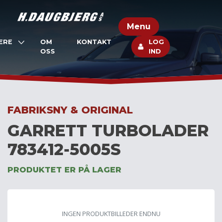
Skip
to
Menu
content
ERE
OM
KONTAKT
LOG
OSS
IND
FABRIKSNY & ORIGINAL
GARRETT TURBOLADER
783412-5005S
PRODUKTET ER PÅ LAGER
INGEN PRODUKTBILLEDER ENDNU