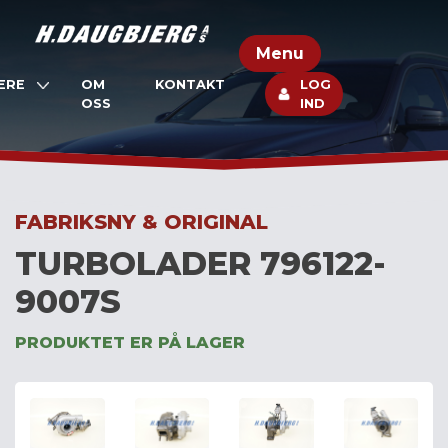
Skip
to
Menu
content
ERE
OM
KONTAKT
LOG
OSS
IND
FABRIKSNY & ORIGINAL
TURBOLADER 796122-
9007S
PRODUKTET ER PÅ LAGER