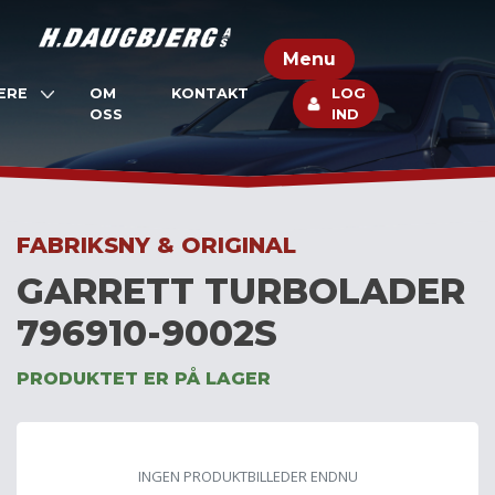
Skip
to
Menu
content
ERE
OM
KONTAKT
LOG
OSS
IND
FABRIKSNY & ORIGINAL
GARRETT TURBOLADER
796910-9002S
PRODUKTET ER PÅ LAGER
INGEN PRODUKTBILLEDER ENDNU