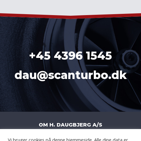
+45 4396 1545
dau@scanturbo.dk
OM H. DAUGBJERG A/S
Vi bruger cookies på denne hjemmeside. Alle dine data er