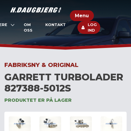
Skip
to
Menu
content
ERE
OM
KONTAKT
LOG
OSS
IND
FABRIKSNY & ORIGINAL
GARRETT TURBOLADER
827388-5012S
PRODUKTET ER PÅ LAGER