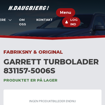
Skip
to
Menu
content
ERE
OM
KONTAKT
LOG
OSS
IND
FABRIKSNY & ORIGINAL
GARRETT TURBOLADER
831157-5006S
PRODUKTET ER PÅ LAGER
INGEN PRODUKTBILLEDER ENDNU