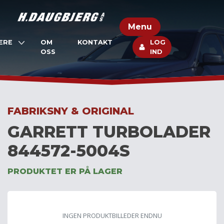
Skip
to
Menu
content
ERE
OM
KONTAKT
LOG
OSS
IND
FABRIKSNY & ORIGINAL
GARRETT TURBOLADER
844572-5004S
PRODUKTET ER PÅ LAGER
INGEN PRODUKTBILLEDER ENDNU