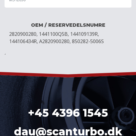
OEM / RESERVEDELSNUMRE
2820900280, 1441100Q5B, 144109139R,
144106434R, A2820900280, 850282-5006S
´
+45 4396 1545
dau@scanturbo.dk