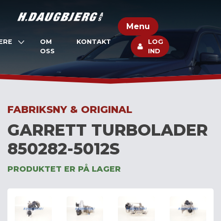
Skip
to
Menu
content
ERE
OM
KONTAKT
LOG
OSS
IND
FABRIKSNY & ORIGINAL
GARRETT TURBOLADER
850282-5012S
PRODUKTET ER PÅ LAGER